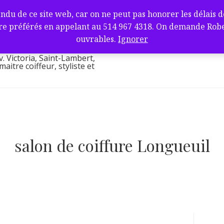
fure et barbier
de ce site web, car on ne peut pas honorer les délais de l
ambert, QC J4V
e préférés en appelant au 514 967 4318. On demande Robert.
l
ouvrables.
Ignorer
v. Victoria, Saint-Lambert,
itre coiffeur, styliste et
salon de coiffure Longueuil