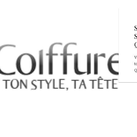
V
t
Q