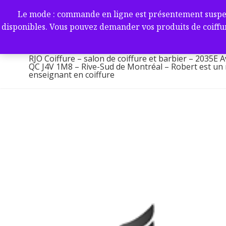
Aller
RJO Coiffure – salon de coif
Le mode : commande en ligne est présentement suspendu 
au
-2035E Av. Victoria, Saint-L
disponibles. Vous pouvez demander vos produits de coiffur
contenu
1M8 – Rive-Sud de Montréa
RJO Coiffure – salon de coiffure et barbier – 2035E A
QC J4V 1M8 – Rive-Sud de Montréal – Robert est un ma
enseignant en coiffure