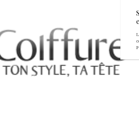
L
c
P