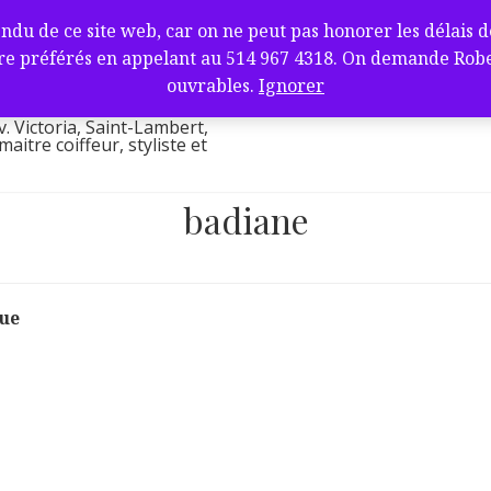
fure et barbier
de ce site web, car on ne peut pas honorer les délais de l
ambert, QC J4V
e préférés en appelant au 514 967 4318. On demande Robert.
l
ouvrables.
Ignorer
v. Victoria, Saint-Lambert,
itre coiffeur, styliste et
badiane
que