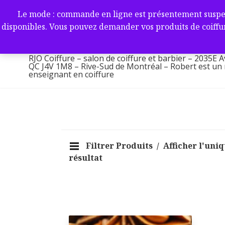
Aller
RJO Coiffure – salon de coif
Le mode : commande en ligne est présentement suspendu 
au
-2035E Av. Victoria, Saint-L
disponibles. Vous pouvez demander vos produits de coiffur
contenu
1M8 – Rive-Sud de Montréa
RJO Coiffure – salon de coiffure et barbier – 2035E A
QC J4V 1M8 – Rive-Sud de Montréal – Robert est un ma
enseignant en coiffure
Filtrer Produits
Afficher l'uni
résultat