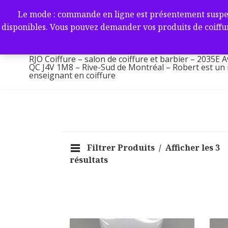
Aller
RJO Coiffure – salon de coif
Le mode : commande en ligne est présentement suspendu 
au
-2035E Av. Victoria, Saint-L
disponibles. Vous pouvez demander vos produits de coiffur
contenu
1M8 – Rive-Sud de Montréa
RJO Coiffure – salon de coiffure et barbier – 2035E A
QC J4V 1M8 – Rive-Sud de Montréal – Robert est un ma
enseignant en coiffure
Filtrer Produits
Afficher les 3
résultats