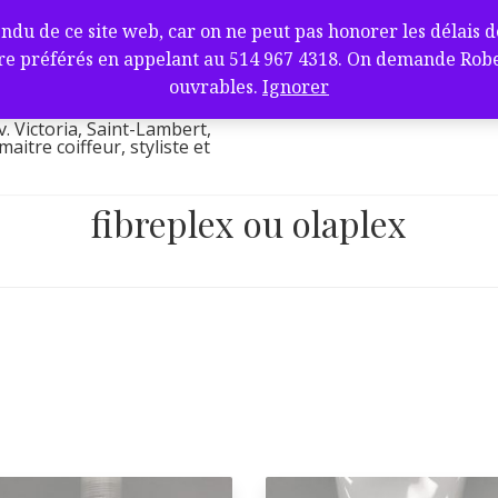
fure et barbier
de ce site web, car on ne peut pas honorer les délais de l
ambert, QC J4V
e préférés en appelant au 514 967 4318. On demande Robert.
l
ouvrables.
Ignorer
v. Victoria, Saint-Lambert,
itre coiffeur, styliste et
fibreplex ou olaplex