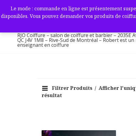
Aller
RJO Coiffure – salon de coif
Le mode : commande en ligne est présentement suspendu 
au
-2035E Av. Victoria, Saint-L
disponibles. Vous pouvez demander vos produits de coiffur
contenu
1M8 – Rive-Sud de Montréa
RJO Coiffure – salon de coiffure et barbier – 2035E A
QC J4V 1M8 – Rive-Sud de Montréal – Robert est un ma
enseignant en coiffure
Filtrer Produits
Afficher l'uni
résultat