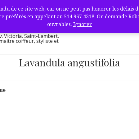
fure et barbier
de ce site web, car on ne peut pas honorer les délais de l
ambert, QC J4V
e préférés en appelant au 514 967 4318. On demande Robert.
l
ouvrables.
Ignorer
v. Victoria, Saint-Lambert,
itre coiffeur, styliste et
Lavandula angustifolia
que