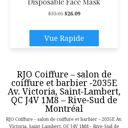
Disposable Face Mask
Le
Le
$
33.05
$
26.09
prix
prix
initial
actuel
était :
est :
$33.05.
$26.09.
Vue Rapide
RJO Coiffure – salon de
coiffure et barbier -2035E
Av. Victoria, Saint-Lambert,
QC J4V 1M8 – Rive-Sud de
Montréal
RJO Coiffure – salon de coiffure et barbier – 2035E Av.
Victoria, Saint-Lambert, QC J4V 1M8 – Rive-Sud de