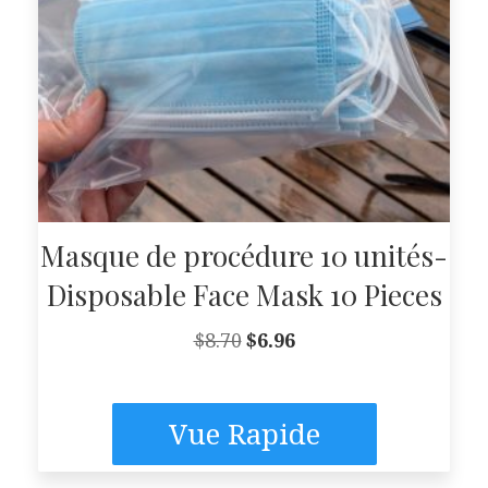
Masque de procédure 10 unités-
Disposable Face Mask 10 Pieces
Le
Le
$
8.70
$
6.96
prix
prix
initial
actuel
était :
est :
$8.70.
$6.96.
Vue Rapide