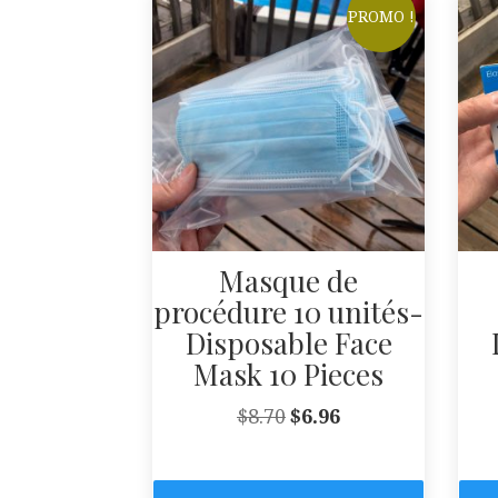
PROMO !
Masque de
procédure 10 unités-
Disposable Face
Mask 10 Pieces
Le
Le
$
8.70
$
6.96
prix
prix
initial
actuel
était :
est :
$8.70.
$6.96.