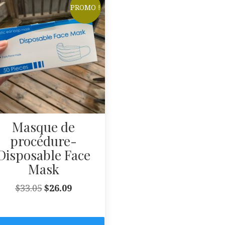
PROMO !
Masque de
procédure-
Disposable Face
Mask
Le
Le
$
33.05
$
26.09
prix
prix
initial
actuel
était :
est :
$33.05.
$26.09.