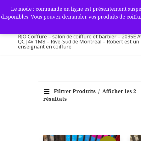
Aller
RJO Coiffure – salon de coif
Le mode : commande en ligne est présentement suspendu 
au
-2035E Av. Victoria, Saint-L
disponibles. Vous pouvez demander vos produits de coiffur
contenu
1M8 – Rive-Sud de Montréa
RJO Coiffure – salon de coiffure et barbier – 2035E A
QC J4V 1M8 – Rive-Sud de Montréal – Robert est un ma
enseignant en coiffure
Filtrer Produits
Afficher les 2
résultats