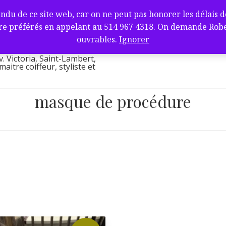
fure et barbier
de ce site web, car on ne peut pas honorer les délais de l
ambert, QC J4V
e préférés en appelant au 514 967 4318. On demande Robert.
l
ouvrables.
Ignorer
v. Victoria, Saint-Lambert,
itre coiffeur, styliste et
masque de procédure