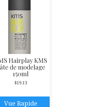
MS Hairplay KMS
âte de modelage
150ml
$
19.13
Vue Rapide