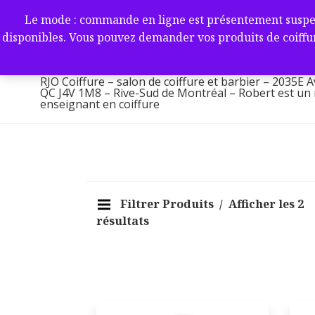
Aller
RJO Coiffure – salon de coif
Le mode : commande en ligne est présentement suspendu 
au
-2035E Av. Victoria, Saint-L
disponibles. Vous pouvez demander vos produits de coiffur
contenu
1M8 – Rive-Sud de Montréa
RJO Coiffure – salon de coiffure et barbier – 2035E A
QC J4V 1M8 – Rive-Sud de Montréal – Robert est un ma
enseignant en coiffure
Filtrer Produits
Afficher les 2
résultats