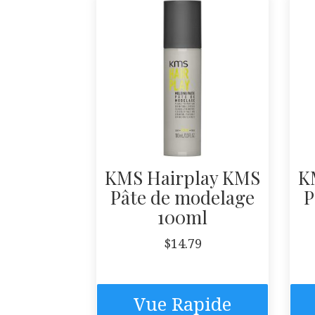
KMS Hairplay KMS
K
Pâte de modelage
P
100ml
$
14.79
Vue Rapide