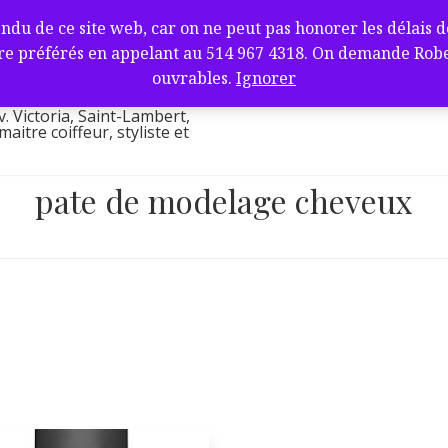
fure et barbier
de ce site web, car on ne peut pas honorer les délais de l
ambert, QC J4V
e préférés en appelant au 514 967 4318. On demande Robert.
l
ouvrables.
Ignorer
v. Victoria, Saint-Lambert,
itre coiffeur, styliste et
pate de modelage cheveux