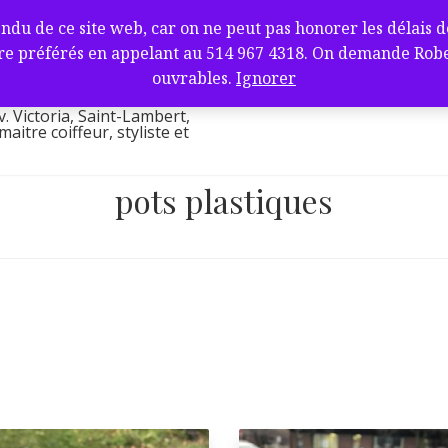
fure et barbier
de ce site web, car on ne peut pas honorer les délais de l
ambert, QC J4V
e préférés en appelant au 514 967 4318. On demande Robert.
l
ouvrables.
Ignorer
v. Victoria, Saint-Lambert,
itre coiffeur, styliste et
pots plastiques