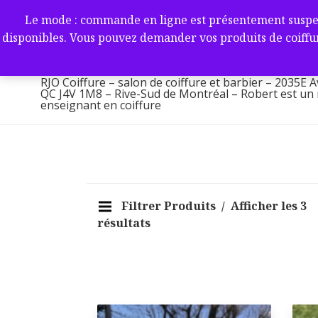
Aller
RJO Coiffure – salon de coif
Le mode : commande en ligne est présentement suspendu 
au
-2035E Av. Victoria, Saint-L
disponibles. Vous pouvez demander vos produits de coiffur
contenu
1M8 – Rive-Sud de Montréa
RJO Coiffure – salon de coiffure et barbier – 2035E A
QC J4V 1M8 – Rive-Sud de Montréal – Robert est un ma
enseignant en coiffure
Filtrer Produits
Afficher les 3
résultats