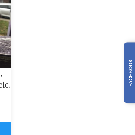
FACEBOOK
e
cle.