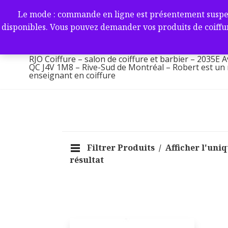
Aller
RJO Coiffure – salon de coif
Le mode : commande en ligne est présentement suspendu 
au
-2035E Av. Victoria, Saint-L
disponibles. Vous pouvez demander vos produits de coiffur
contenu
1M8 – Rive-Sud de Montréa
RJO Coiffure – salon de coiffure et barbier – 2035E A
QC J4V 1M8 – Rive-Sud de Montréal – Robert est un ma
enseignant en coiffure
Filtrer Produits
Afficher l'uni
résultat