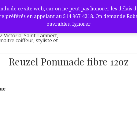
fure et barbier
de ce site web, car on ne peut pas honorer les délais de l
ambert, QC J4V
e préférés en appelant au 514 967 4318. On demande Robert.
l
ouvrables.
Ignorer
v. Victoria, Saint-Lambert,
itre coiffeur, styliste et
Reuzel Pommade fibre 12oz
que