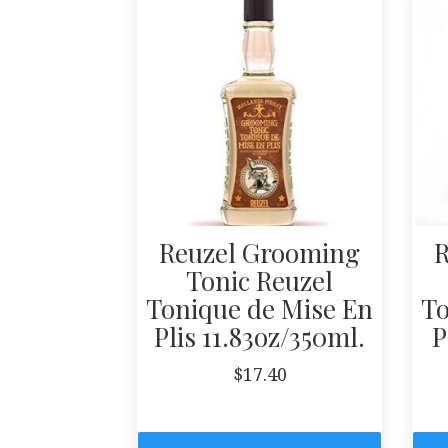
Reuzel Grooming
R
Tonic Reuzel
Tonique de Mise En
To
Plis 11.83oz/350ml.
P
$
17.40