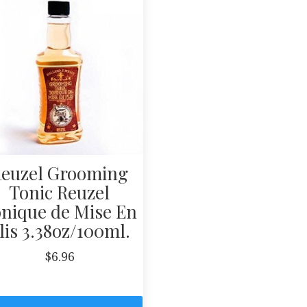
euzel Grooming
Tonic Reuzel
nique de Mise En
lis 3.38oz/100ml.
$
6.96