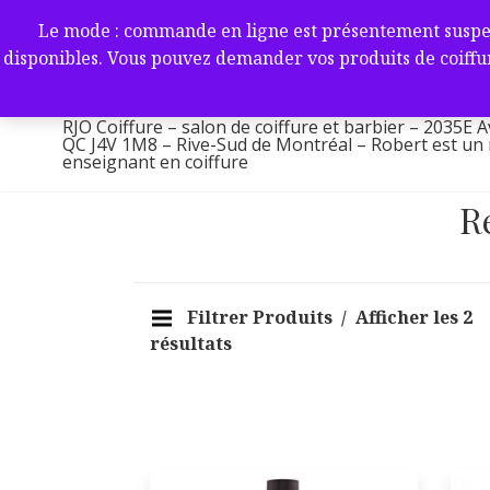
Aller
RJO Coiffure – salon de coif
Le mode : commande en ligne est présentement suspendu 
au
-2035E Av. Victoria, Saint-L
disponibles. Vous pouvez demander vos produits de coiffur
contenu
1M8 – Rive-Sud de Montréa
RJO Coiffure – salon de coiffure et barbier – 2035E A
QC J4V 1M8 – Rive-Sud de Montréal – Robert est un ma
enseignant en coiffure
R
Filtrer Produits
Afficher les 2
résultats