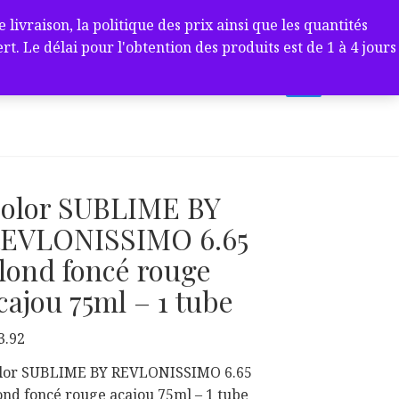
ivraison, la politique des prix ainsi que les quantités
 Le délai pour l'obtention des produits est de 1 à 4 jours
olor SUBLIME BY
EVLONISSIMO 6.65
lond foncé rouge
cajou 75ml – 1 tube
3.92
lor SUBLIME BY REVLONISSIMO 6.65
ond foncé rouge acajou 75ml – 1 tube