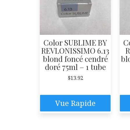
Color SUBLIME BY
C
REVLONISSIMO 6.13
R
blond foncé cendré
bl
doré 75ml – 1 tube
$
13.92
Vue Rapide