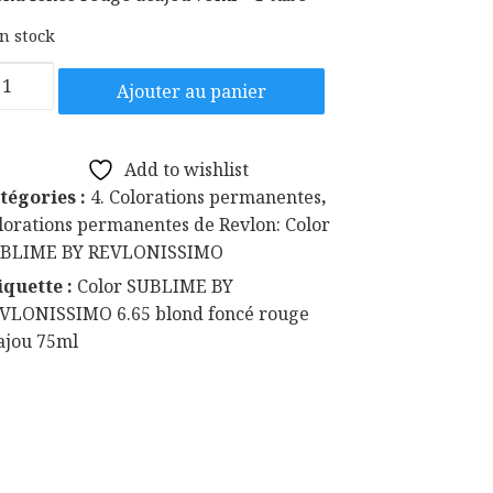
en stock
antité
Ajouter au panier
lor
UBLIME
Add to wishlist
tégories :
4. Colorations permanentes
,
VLONISSIMO
lorations permanentes de Revlon: Color
65
BLIME BY REVLONISSIMO
ond
iquette :
Color SUBLIME BY
ncé
VLONISSIMO 6.65 blond foncé rouge
uge
ajou 75ml
ajou
ml
be