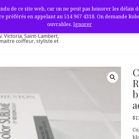
fure et barbier
de ce site web, car on ne peut pas honorer les délais de l
ambert, QC J4V
e préférés en appelant au 514 967 4318. On demande Robert.
l
ouvrables.
Ignorer
v. Victoria, Saint-Lambert,
itre coiffeur, styliste et
C
R
b
a
$
1
Co
bl