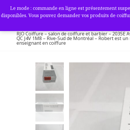
Aller
RJO Coiffure – salon de coif
Le mode : commande en ligne est présentement suspendu 
au
-2035E Av. Victoria, Saint-L
disponibles. Vous pouvez demander vos produits de coiffur
contenu
1M8 – Rive-Sud de Montréa
RJO Coiffure – salon de coiffure et barbier – 2035E A
QC J4V 1M8 – Rive-Sud de Montréal – Robert est un ma
enseignant en coiffure