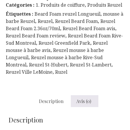
Foam
Catégories :
1. Produits de coiffure
,
Produits Reuzel
Reuzel
Étiquettes :
Beard Foam reuzel Longueuil
,
mousse à
Mousse
barbe Reuzel
,
Reuzel
,
Reuzel Beard Foam
,
Reuzel
À
Beard Foam 2.36oz/70ml
,
Reuzel Beard Foam avis
,
Barbe
Reuzel Beard Foam review
,
Reuzel Beard Foam Rive-
2.36oz/70ml.
Sud Montreal
,
Reuzel Greenfield Park
,
Reuzel
mousse à barbe avis
,
Reuzel mousse à barbe
Longueuil
,
Reuzel mousse à barbe Rive-Sud
Montreal
,
Reuzel St-Hubert
,
Reuzel St-Lambert
,
Reuzel Ville LeMoine
,
Ruzel
Description
Avis (0)
Description