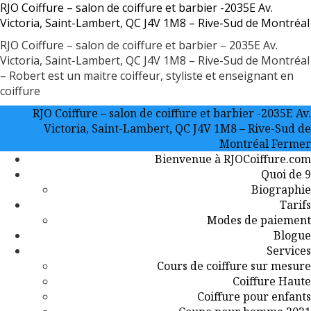
Aller
RJO Coiffure – salon de coiffure et barbier -2035E Av.
au
Victoria, Saint-Lambert, QC J4V 1M8 – Rive-Sud de Montréal
contenu
RJO Coiffure – salon de coiffure et barbier – 2035E Av.
Victoria, Saint-Lambert, QC J4V 1M8 – Rive-Sud de Montréal
– Robert est un maitre coiffeur, styliste et enseignant en
coiffure
RJO Coiffure – salon de coiffure et barbier -2035E Av.
Victoria, Saint-Lambert, QC J4V 1M8 – Rive-Sud de
Montréal
Fermer
Bienvenue à RJOCoiffure.com
Quoi de 9
Biographie
Tarifs
Modes de paiement
Blogue
Services
Cours de coiffure sur mesure
Coiffure Haute
Coiffure pour enfants