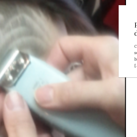
C
s
b
[