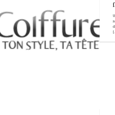
U
n
d
[