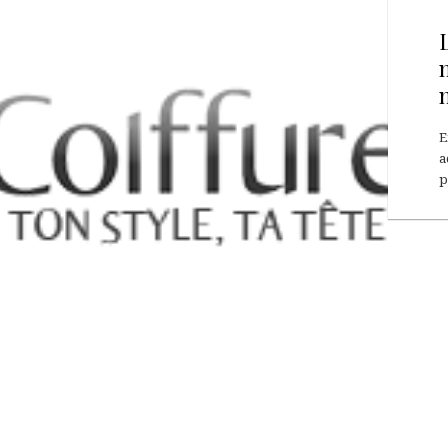
E
a
p