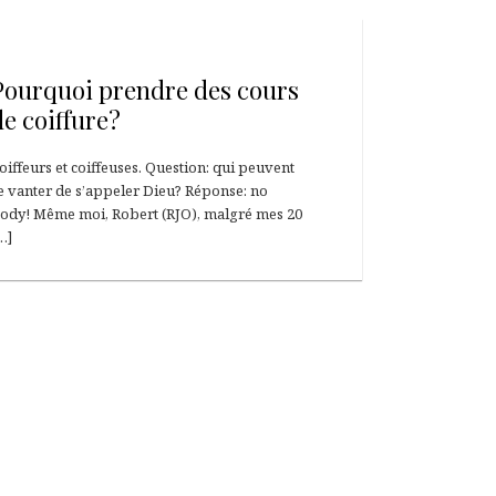
12 janvier 2014
Pourquoi prendre des cours
de coiffure?
oiffeurs et coiffeuses. Question: qui peuvent
e vanter de s’appeler Dieu? Réponse: no
ody! Même moi, Robert (RJO), malgré mes 20
…]