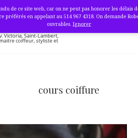
fure et barbier
de ce site web, car on ne peut pas honorer les délais de l
ambert, QC J4V
e préférés en appelant au 514 967 4318. On demande Robert.
l
ouvrables.
Ignorer
v. Victoria, Saint-Lambert,
itre coiffeur, styliste et
cours coiffure