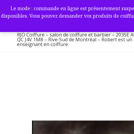
Aller
RJO Coiffure – salon de coif
Le mode : commande en ligne est présentement suspendu 
au
-2035E Av. Victoria, Saint-L
disponibles. Vous pouvez demander vos produits de coiffur
contenu
1M8 – Rive-Sud de Montréa
RJO Coiffure – salon de coiffure et barbier – 2035E A
QC J4V 1M8 – Rive-Sud de Montréal – Robert est un ma
enseignant en coiffure