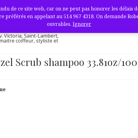
fure et barbier
de ce site web, car on ne peut pas honorer les délais de l
ambert, QC J4V
e préférés en appelant au 514 967 4318. On demande Robert.
l
ouvrables.
Ignorer
v. Victoria, Saint-Lambert,
itre coiffeur, styliste et
zel Scrub shampoo 33.81oz/10
que