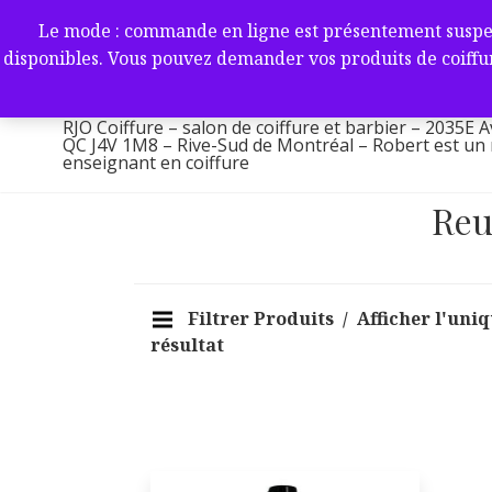
Aller
RJO Coiffure – salon de coif
Le mode : commande en ligne est présentement suspendu 
au
-2035E Av. Victoria, Saint-L
disponibles. Vous pouvez demander vos produits de coiffur
contenu
1M8 – Rive-Sud de Montréa
RJO Coiffure – salon de coiffure et barbier – 2035E A
QC J4V 1M8 – Rive-Sud de Montréal – Robert est un ma
enseignant en coiffure
Reu
Filtrer Produits
Afficher l'uni
résultat