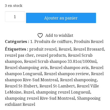
3 en stock
quantité
Ajouter au panier
de
Reuzel
Scrub
Add to wishlist
Shampoo
Catégories :
1. Produits de coiffure
,
Produits Reuzel
Reuzel
Étiquettes :
produit reuzel
,
Reuzel
,
Reuzel Brossard
,
Shampooing
reuzel pas cher
,
reuzel products
,
Reuzel Scrub
Exfoliant
shampoo
,
Reuzel Scrub shampoo 33.81oz/1000ml
,
33.81oz/1000ml
Reuzel shampoing avis
,
Reuzel shampoo avis
,
Reuzel
shampoo Longueuil
,
Reuzel shampoo review
,
Reuzel
shampoo Rive-Sud Montreal
,
Reuzel shampooing
,
Reuzel St-Hubert
,
Reuzel St-Lambert
,
Reuzel Ville
LeMoine
,
Ruzel
,
shampoing reuzel Longueuil
,
shampoing reuzel Rive-Sud Montreal
,
Shampooing
exfoliant Reuzel