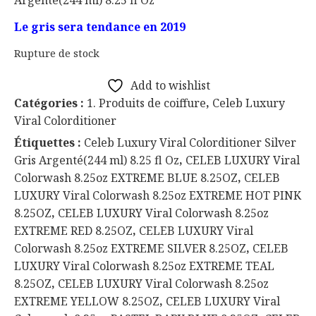
Argenté(244 ml) 8.25 fl Oz
Le gris sera tendance en 2019
Rupture de stock
Add to wishlist
Catégories :
1. Produits de coiffure
,
Celeb Luxury
Viral Colorditioner
Étiquettes :
Celeb Luxury Viral Colorditioner Silver
Gris Argenté(244 ml) 8.25 fl Oz
,
CELEB LUXURY Viral
Colorwash 8.25oz EXTREME BLUE 8.25OZ
,
CELEB
LUXURY Viral Colorwash 8.25oz EXTREME HOT PINK
8.25OZ
,
CELEB LUXURY Viral Colorwash 8.25oz
EXTREME RED 8.25OZ
,
CELEB LUXURY Viral
Colorwash 8.25oz EXTREME SILVER 8.25OZ
,
CELEB
LUXURY Viral Colorwash 8.25oz EXTREME TEAL
8.25OZ
,
CELEB LUXURY Viral Colorwash 8.25oz
EXTREME YELLOW 8.25OZ
,
CELEB LUXURY Viral