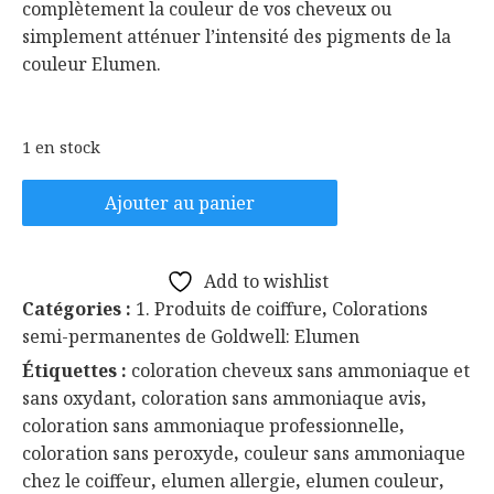
complètement la couleur de vos cheveux ou
simplement atténuer l’intensité des pigments de la
couleur Elumen.
1 en stock
quantité
Ajouter au panier
de
GOLDWELL
ELUMEN
Add to wishlist
Return
Catégories :
1. Produits de coiffure
,
Colorations
250ml
semi-permanentes de Goldwell: Elumen
Étiquettes :
coloration cheveux sans ammoniaque et
sans oxydant
,
coloration sans ammoniaque avis
,
coloration sans ammoniaque professionnelle
,
coloration sans peroxyde
,
couleur sans ammoniaque
chez le coiffeur
,
elumen allergie
,
elumen couleur
,