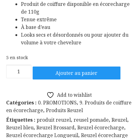
était :
est :
Produit de coiffure disponible en écorecharge
$14.79.
$13.92.
de 110g
Tenue extrême
À base d’eau
Looks secs et désordonnés ou pour ajouter du
volume à votre chevelure
5 en stock
quantité
Ajouter au panier
de
Reuzel
Extreme
Add to wishlist
Hold
Catégories :
0. PROMOTIONS
,
9. Produits de coiffure
Matte
en écorecharge
,
Produits Reuzel
tenue
Étiquettes :
produit reuzel
,
reusel pomade
,
Reuzel
,
ferme
Reuzel bleu
,
Reuzel Brossard
,
Reuzel écorecharge
,
110g
Reuzel écorecharge Longueuil
,
Reuzel écorecharge
en