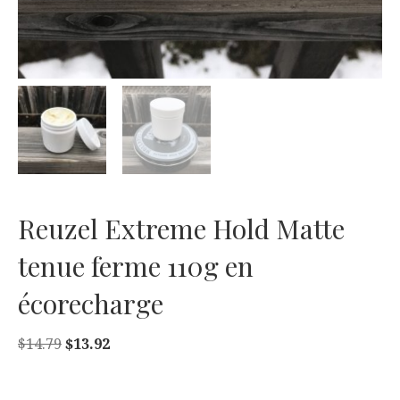
Reuzel Extreme Hold Matte
tenue ferme 110g en
écorecharge
Le
Le
$
14.79
$
13.92
prix
prix
initial
actuel