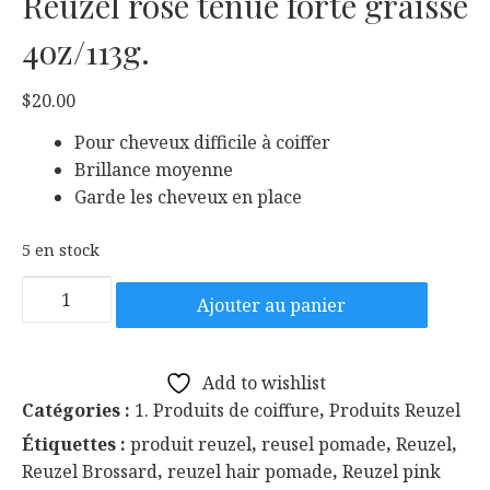
Reuzel rose tenue forte graisse
4oz/113g.
$
20.00
Pour cheveux difficile à coiffer
Brillance moyenne
Garde les cheveux en place
5 en stock
quantité
Ajouter au panier
de
Reuzel
rose
Add to wishlist
tenue
Catégories :
1. Produits de coiffure
,
Produits Reuzel
forte
Étiquettes :
produit reuzel
,
reusel pomade
,
Reuzel
,
graisse
Reuzel Brossard
,
reuzel hair pomade
,
Reuzel pink
4oz/113g.