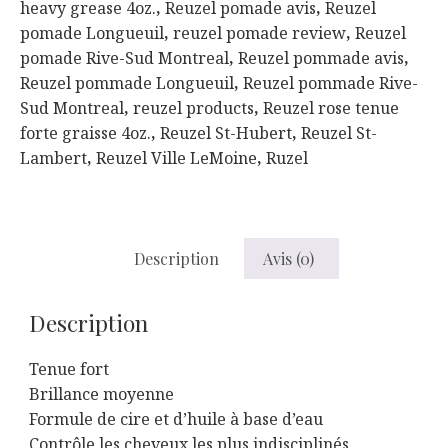
heavy grease 4oz.
,
Reuzel pomade avis
,
Reuzel
pomade Longueuil
,
reuzel pomade review
,
Reuzel
pomade Rive-Sud Montreal
,
Reuzel pommade avis
,
Reuzel pommade Longueuil
,
Reuzel pommade Rive-
Sud Montreal
,
reuzel products
,
Reuzel rose tenue
forte graisse 4oz.
,
Reuzel St-Hubert
,
Reuzel St-
Lambert
,
Reuzel Ville LeMoine
,
Ruzel
Description
Avis (0)
Description
Tenue fort
Brillance moyenne
Formule de cire et d’huile à base d’eau
Contrôle les cheveux les plus indisciplinés