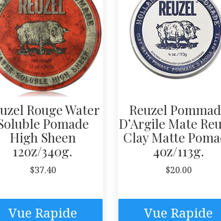
uzel Rouge Water
Reuzel Pommad
Soluble Pomade
D’Argile Mate Reu
High Sheen
Clay Matte Poma
12oz/340g.
4oz/113g.
$
37.40
$
20.00
Vue Rapide
Vue Rapide