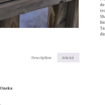
de
(r
Sh
bi
Ta
dio
Description
Avis (0)
 Oneka