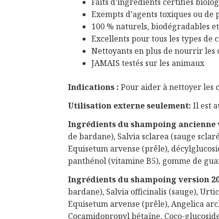
Faits d’ingrédients certifiés biolo
Exempts d’agents toxiques ou de
100 % naturels, biodégradables et
Excellents pour tous les types de
Nettoyants en plus de nourrir les
JAMAIS testés sur les animaux
Indications :
Pour aider à nettoyer les
Utilisation externe seulement:
Il est 
Ingrédients du shampoing ancienne 
de bardane), Salvia sclarea (sauge sclarée
Equisetum arvense (prêle), décylglucosi
panthénol (vitamine B5), gomme de guar
Ingrédients du shampoing version 2
bardane), Salvia officinalis (sauge), Urti
Equisetum arvense (prêle), Angelica arc
Cocamidopropyl bétaïne, Coco-glucoside, 