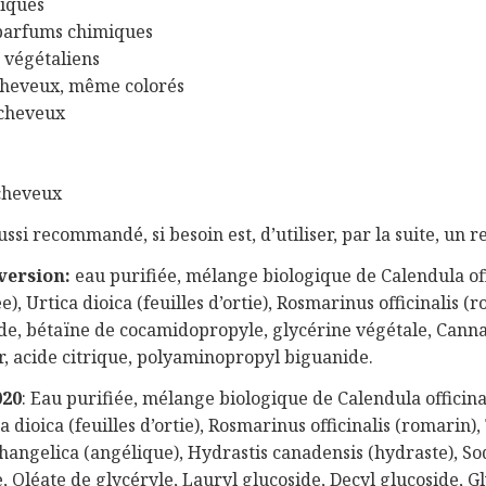
giques
 parfums chimiques
 végétaliens
 cheveux, même colorés
 cheveux
 cheveux
aussi recommandé, si besoin est, d’utiliser, par la suite, un r
version:
eau purifiée, mélange biologique de Calendula off
), Urtica dioica (feuilles d’ortie), Rosmarinus officinalis (
de, bétaïne de cocamidopropyle, glycérine végétale, Cannab
, acide citrique, polyaminopropyl biguanide.
020
: Eau purifiée, mélange biologique de Calendula officina
ca dioica (feuilles d’ortie), Rosmarinus officinalis (romarin),
hangelica (angélique), Hydrastis canadensis (hydraste), So
Oléate de glycéryle, Lauryl glucoside, Decyl glucoside, Gl