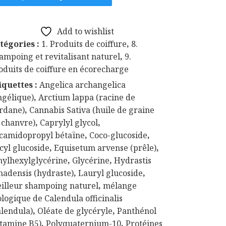
ampoing
turel
Add to wishlist
tégories :
1. Produits de coiffure
,
8.
ampoing et revitalisant naturel
,
9.
oduits de coiffure en écorecharge
iquettes :
Angelica archangelica
ngélique)
,
Arctium lappa (racine de
rdane)
,
Cannabis Sativa (huile de graine
 chanvre)
,
Caprylyl glycol
,
camidopropyl bétaïne
,
Coco-glucoside
,
cyl glucoside
,
Equisetum arvense (prêle)
,
hylhexylglycérine
,
Glycérine
,
Hydrastis
nadensis (hydraste)
,
Lauryl glucoside
,
illeur shampoing naturel
,
mélange
ologique de Calendula officinalis
alendula)
,
Oléate de glycéryle
,
Panthénol
itamine B5)
,
Polyquaternium-10
,
Protéines