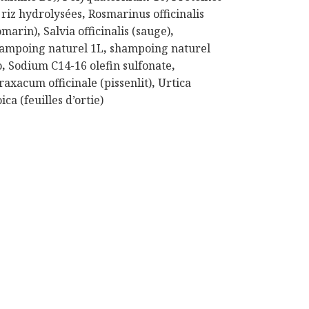
 riz hydrolysées
,
Rosmarinus officinalis
omarin)
,
Salvia officinalis (sauge)
,
ampoing naturel 1L
,
shampoing naturel
o
,
Sodium C14-16 olefin sulfonate
,
raxacum officinale (pissenlit)
,
Urtica
ica (feuilles d’ortie)