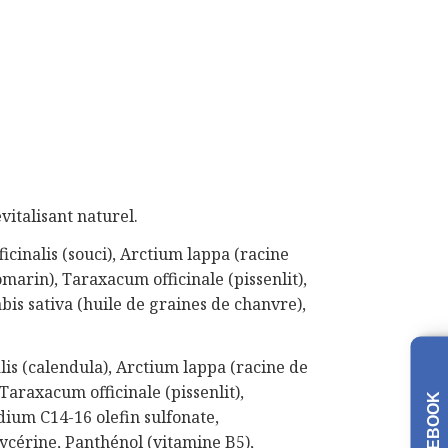
evitalisant naturel.
icinalis (souci), Arctium lappa (racine
romarin), Taraxacum officinale (pissenlit),
is sativa (huile de graines de chanvre),
lis (calendula), Arctium lappa (racine de
 Taraxacum officinale (pissenlit),
FACEBOOK
dium C14-16 olefin sulfonate,
ycérine, Panthénol (vitamine B5),