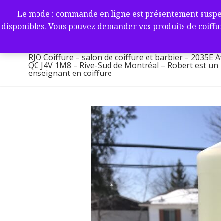
Aller
RJO Coiffure – salon de coif
Le mode : commande en ligne est présentement suspendu 
au
-2035E Av. Victoria, Saint-L
disponibles. Vous pouvez demander vos produits de coiffur
contenu
1M8 – Rive-Sud de Montréa
RJO Coiffure – salon de coiffure et barbier – 2035E A
QC J4V 1M8 – Rive-Sud de Montréal – Robert est un ma
enseignant en coiffure