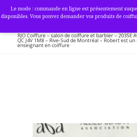
Aller
RJO Coiffure – salon de coif
Le mode : commande en ligne est présentement suspendu 
au
-2035E Av. Victoria, Saint-L
disponibles. Vous pouvez demander vos produits de coiffur
contenu
1M8 – Rive-Sud de Montréa
RJO Coiffure – salon de coiffure et barbier – 2035E A
QC J4V 1M8 – Rive-Sud de Montréal – Robert est un ma
enseignant en coiffure