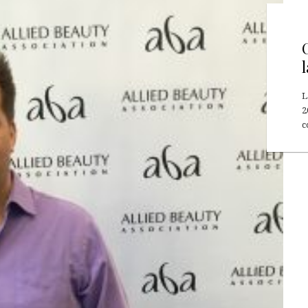
L
2
c