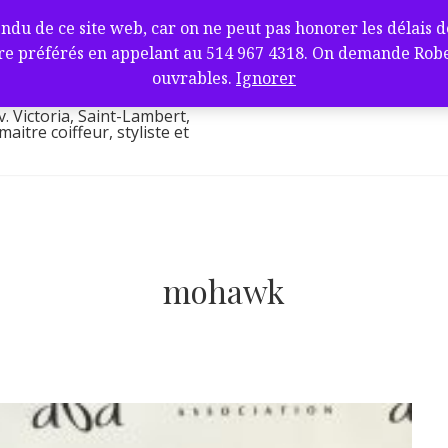
fure et barbier
de ce site web, car on ne peut pas honorer les délais de l
ambert, QC J4V
e préférés en appelant au 514 967 4318. On demande Robert.
l
ouvrables.
Ignorer
v. Victoria, Saint-Lambert,
itre coiffeur, styliste et
mohawk