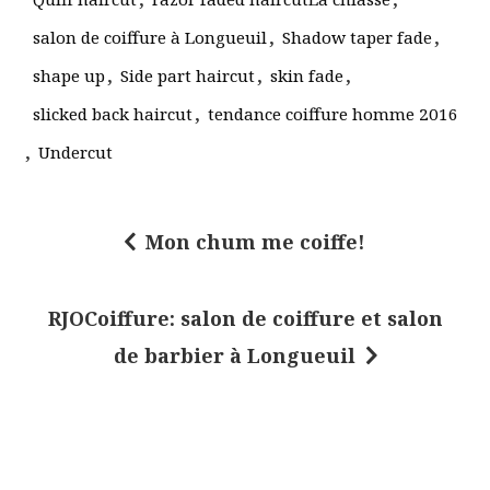
,
,
salon de coiffure à Longueuil
Shadow taper fade
,
,
,
shape up
Side part haircut
skin fade
,
slicked back haircut
tendance coiffure homme 2016
,
Undercut
Mon chum me coiffe!
N
a
RJOCoiffure: salon de coiffure et salon
v
de barbier à Longueuil
i
g
a
t