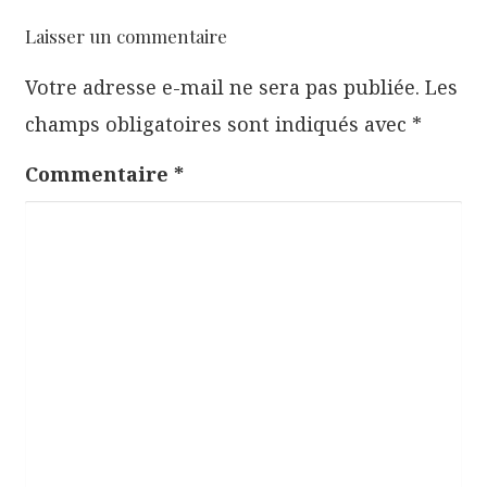
i
Laisser un commentaire
o
Votre adresse e-mail ne sera pas publiée.
Les
n
champs obligatoires sont indiqués avec
*
d
e
Commentaire
*
l
’
a
r
t
i
c
l
e