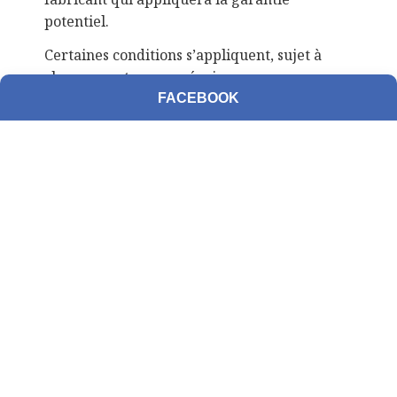
potentiel.
Certaines conditions s’appliquent, sujet à
changements sans préavis.
FACEBOOK
Navigation
F.A.Q en coiffure
Politique de confidentialité
Renseignements, authenticité, usage,
garanties et allergies reliés à l’usage des
produits et outils de coiffure
Modes de paiement