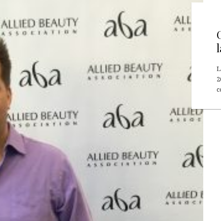
L
2
c