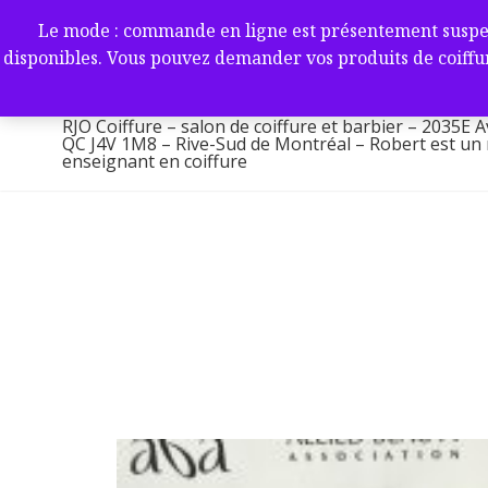
Aller
RJO Coiffure – salon de coif
Le mode : commande en ligne est présentement suspendu 
au
-2035E Av. Victoria, Saint-L
disponibles. Vous pouvez demander vos produits de coiffur
contenu
1M8 – Rive-Sud de Montréa
RJO Coiffure – salon de coiffure et barbier – 2035E A
QC J4V 1M8 – Rive-Sud de Montréal – Robert est un ma
enseignant en coiffure