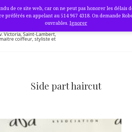
fure et barbier
de ce site web, car on ne peut pas honorer les délais de l
ambert, QC J4V
e préférés en appelant au 514 967 4318. On demande Robert.
l
ouvrables.
Ignorer
v. Victoria, Saint-Lambert,
itre coiffeur, styliste et
Side part haircut