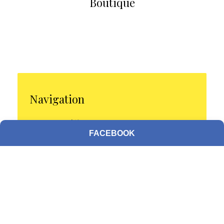
Boutique
Navigation
F.A.Q en coiffure
FACEBOOK
Politique de confidentialité
Renseignements, authenticité, usage,
garanties et allergies reliés à l’usage des
produits et outils de coiffure
Modes de paiement
Conditions de ventes