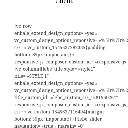
Client
[vc_row
enbale_extend_design_options= »yes »
vc_custom_design_options_reponsive= »%5
css= ».vc_custom_1545637282335{padding-
bottom: 85px !important;} »
responsive_js_composer_custom_id= »responsive_j
[vc_column][lebe_title style= »style1″
title= »STYLE 1″
enbale_extend_design_options= »yes »
vc_custom_design_options_reponsive= »%5B
title_custom_id= »lebe_custom_css_1581960261″
responsive_js_composer_custom_id= »responsive_j
css= ».vc_custom_1545637116494{margin-
bottom: 55px !important;} »][lebe_slider
navigation= »true » margin= »0″