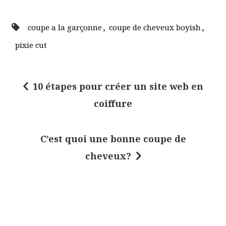
,
,
coupe a la garçonne
coupe de cheveux boyish
pixie cut
10 étapes pour créer un site web en
N
coiffure
a
v
C’est quoi une bonne coupe de
i
cheveux?
g
a
t
i