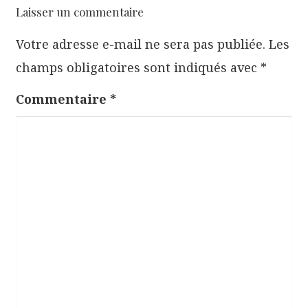
o
Laisser un commentaire
n
Votre adresse e-mail ne sera pas publiée.
Les
d
champs obligatoires sont indiqués avec
*
e
l
Commentaire
*
’
a
r
t
i
c
l
e