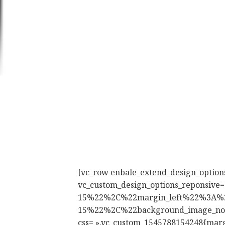
[vc_row enbale_extend_design_options
vc_custom_design_options_repon
15%22%2C%22margin_left%22%3A%
15%22%2C%22background_image_
css= ».vc_custom_1545788154248{margi