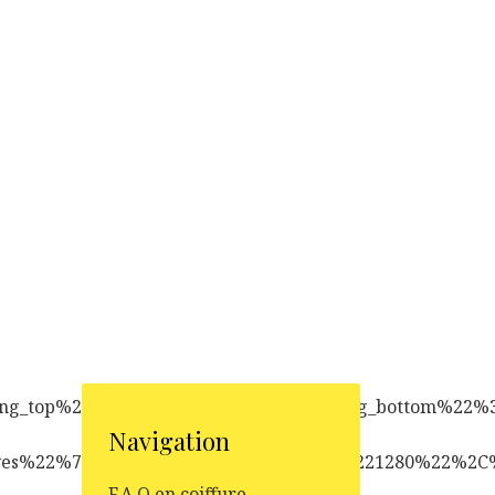
dding_top%22%3A%2275%22%2C%22padding_bottom%22
Navigation
yes%22%7D%2C%7B%22screen%22%3A%221280%22%2C%
F.A.Q en coiffure