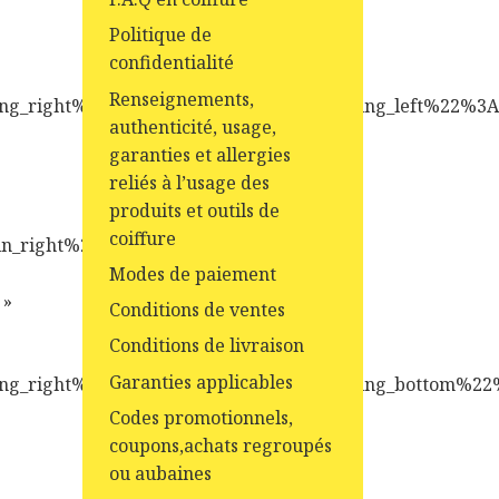
Politique de
confidentialité
Renseignements,
adding_right%22%3A%2215%22%2C%22padding_left%2
authenticité, usage,
garanties et allergies
reliés à l’usage des
produits et outils de
coiffure
in_right%22%3A%22-
Modes de paiement
 »
Conditions de ventes
Conditions de livraison
Garanties applicables
padding_right%22%3A%2215%22%2C%22padding_botto
Codes promotionnels,
coupons,achats regroupés
ou aubaines