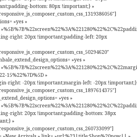
ant;padding-bottom: 80px !important;} »
responsive_js_composer_custom_css_1319386056″]
ons= »yes »
nsive= »%5B%7B%22screen%22%3A%221280%22%2C%22p
ng-right: 20px !important;padding-left: 20px
responsive_js_composer_custom_css_50294620″
enbale_extend_design_options= »yes »
ive= »%5B%7B%22screen%22%3A%221280%22%2C%22marg
22-15%22%7D%5D »
-right: -20px !important;margin-left: -20px !important;}
responsive_js_composer_custom_css_1897614375″]
_extend_design_options= »yes »
nsive= »%5B%7B%22screen%22%3A%221280%22%2C%22
ing-right: 20px !important;padding-bottom: 38px
ant;} »
responsive_js_composer_custom_css_260733099″]
le= »New Arrivals » link= »url:%23|title:Shop%20now|| »