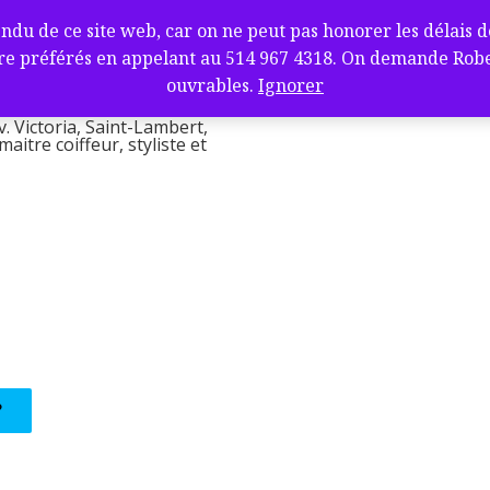
fure et barbier
de ce site web, car on ne peut pas honorer les délais de l
ambert, QC J4V
e préférés en appelant au 514 967 4318. On demande Robert.
l
ouvrables.
Ignorer
v. Victoria, Saint-Lambert,
itre coiffeur, styliste et
?