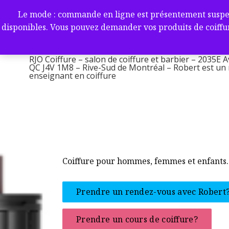
Aller
RJO Coiffure – salon de coif
Le mode : commande en ligne est présentement suspendu 
au
-2035E Av. Victoria, Saint-L
disponibles. Vous pouvez demander vos produits de coiffur
contenu
1M8 – Rive-Sud de Montréa
RJO Coiffure – salon de coiffure et barbier – 2035E A
QC J4V 1M8 – Rive-Sud de Montréal – Robert est un ma
enseignant en coiffure
Coiffure pour hommes, femmes et enfants.
Prendre un rendez-vous avec Robert
Prendre un cours de coiffure?