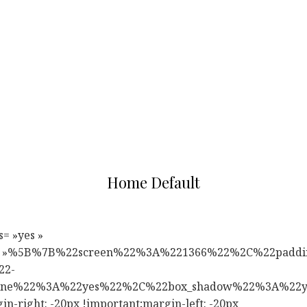
Home Default
= »yes »
sive= »%5B%7B%22screen%22%3A%221366%22%2C%22pa
22-
none%22%3A%22yes%22%2C%22box_shadow%22%3A%22
n-right: -20px !important;margin-left: -20px