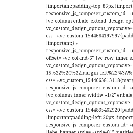
!important;padding-top: 85px !import
responsive_js_composer_custom_id= »
[vc_column enbale_extend_design_opti
vc_custom_design_options_repo
css= ».vc_custom_1544664197997{paddi
!important;} »
responsive_js_composer_custom_id= »
offset= »vc_col-md-6″][vc_row_inner 
vc_custom_design_options_repons
15%22%2C%22margin_left%22%3A%
css= ».vc_custom_1544663813118{margin
responsive_js_composer_custom_id= »
[vc_column_inner width= »1/2″ enbale
vc_custom_design_options_repo
css= ».vc_custom_1544835462920{padd
!important;padding-left: 20px !import
responsive_js_composer_custom_id= »
[lebe_banner style= »style-01″ bigtit