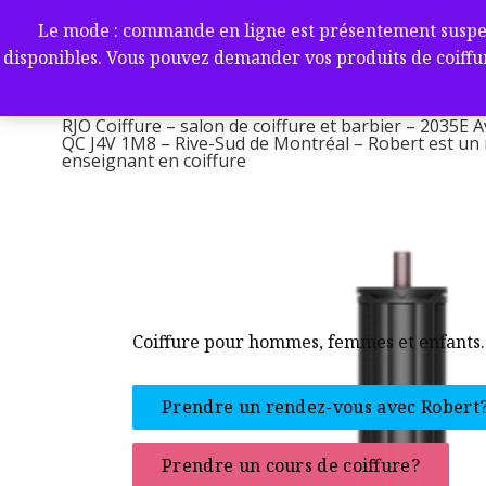
Aller
RJO Coiffure – salon de coif
Le mode : commande en ligne est présentement suspendu 
au
-2035E Av. Victoria, Saint-L
disponibles. Vous pouvez demander vos produits de coiffur
contenu
1M8 – Rive-Sud de Montréa
RJO Coiffure – salon de coiffure et barbier – 2035E A
QC J4V 1M8 – Rive-Sud de Montréal – Robert est un ma
enseignant en coiffure
Coiffure pour hommes, femmes et enfants.
Prendre un rendez-vous avec Robert
Prendre un cours de coiffure?