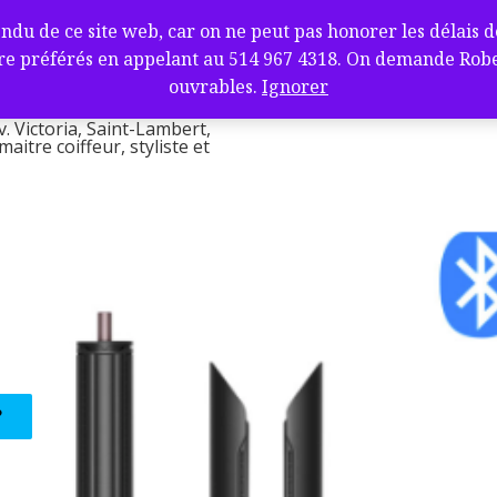
fure et barbier
de ce site web, car on ne peut pas honorer les délais de l
ambert, QC J4V
e préférés en appelant au 514 967 4318. On demande Robert.
l
ouvrables.
Ignorer
v. Victoria, Saint-Lambert,
itre coiffeur, styliste et
?