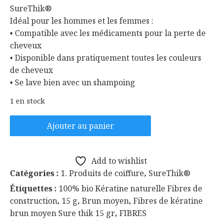
SureThik®
Idéal pour les hommes et les femmes :
• Compatible avec les médicaments pour la perte de
cheveux
• Disponible dans pratiquement toutes les couleurs
de cheveux
• Se lave bien avec un shampoing
1 en stock
quantité
Ajouter au panier
de
FIBRES
ÉPAISSISSANTES
Add to wishlist
DE
Catégories :
1. Produits de coiffure
,
SureThik®
KÉRATINE
Étiquettes :
100% bio Kératine naturelle Fibres de
BRUN
construction
,
15 g
,
Brun moyen
,
Fibres de kératine
MOYEN
brun moyen Sure thik 15 gr
,
FIBRES
/