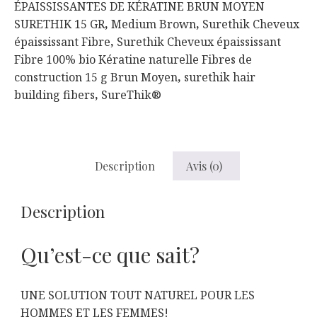
ÉPAISSISSANTES DE KÉRATINE BRUN MOYEN
MEDIUM
SURETHIK 15 GR
,
Medium Brown
,
Surethik Cheveux
BROWN
épaississant Fibre
,
Surethik Cheveux épaississant
SURETHIK
Fibre 100% bio Kératine naturelle Fibres de
15
construction 15 g Brun Moyen
,
surethik hair
GR
building fibers
,
SureThik®
Description
Avis (0)
Description
Qu’est-ce que sait?
UNE SOLUTION TOUT NATUREL POUR LES
HOMMES ET LES FEMMES!