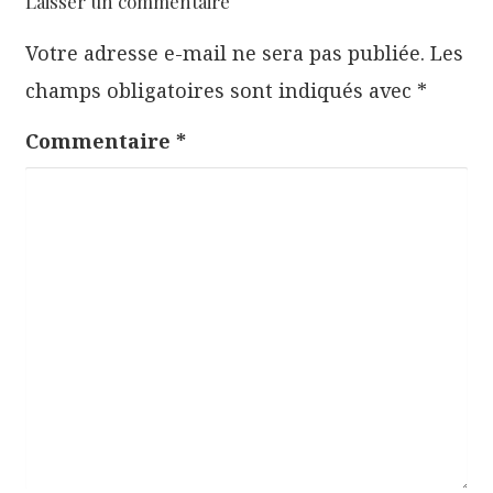
Laisser un commentaire
o
Votre adresse e-mail ne sera pas publiée.
Les
n
champs obligatoires sont indiqués avec
*
d
e
Commentaire
*
l
’
a
r
t
i
c
l
e