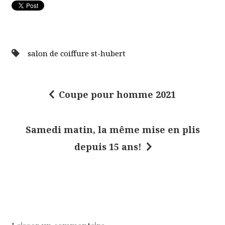
salon de coiffure st-hubert
Coupe pour homme 2021
N
a
Samedi matin, la même mise en plis
v
depuis 15 ans!
i
g
a
t
i