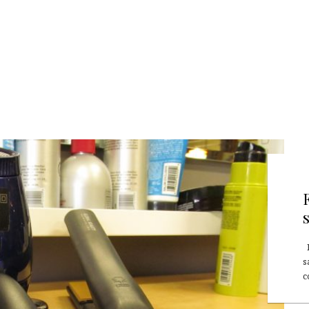
D
s
c