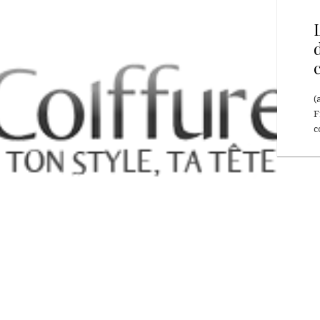
(
F
c