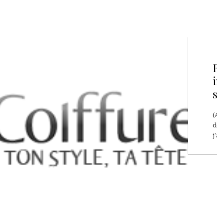
(
d
j