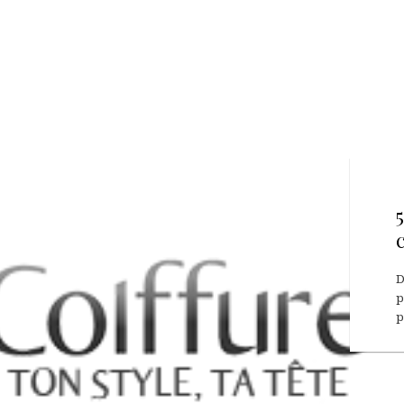
D
p
p