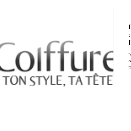
J
c
m