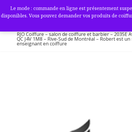
Aller
RJO Coiffure – salon de coif
Le mode : commande en ligne est présentement suspendu 
au
-2035E Av. Victoria, Saint-L
disponibles. Vous pouvez demander vos produits de coiffur
contenu
1M8 – Rive-Sud de Montréa
RJO Coiffure – salon de coiffure et barbier – 2035E A
QC J4V 1M8 – Rive-Sud de Montréal – Robert est un ma
enseignant en coiffure