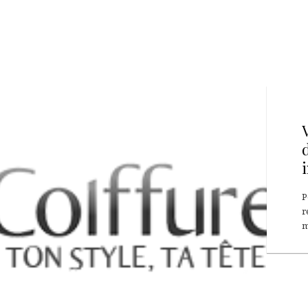
P
r
m