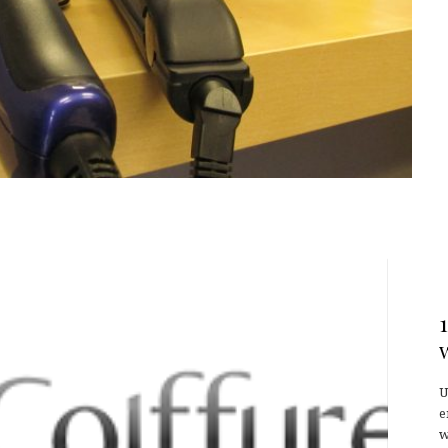
U
e
w