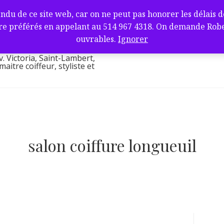
fure et barbier
de ce site web, car on ne peut pas honorer les délais de l
ambert, QC J4V
e préférés en appelant au 514 967 4318. On demande Robert.
l
ouvrables.
Ignorer
v. Victoria, Saint-Lambert,
itre coiffeur, styliste et
salon coiffure longueuil