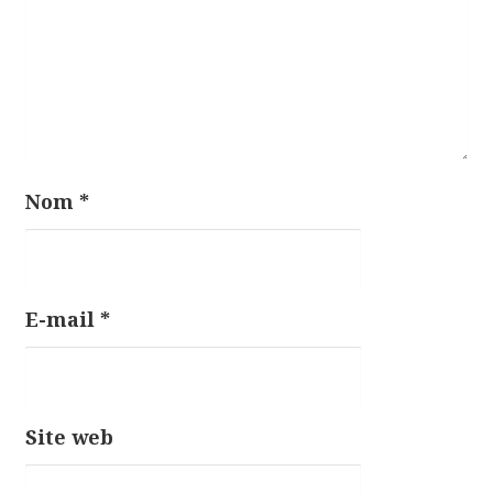
c
l
e
Nom
*
E-mail
*
Site web