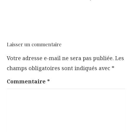
g
a
t
i
o
Laisser un commentaire
n
Votre adresse e-mail ne sera pas publiée.
Les
d
champs obligatoires sont indiqués avec
*
e
l
Commentaire
*
’
a
r
t
i