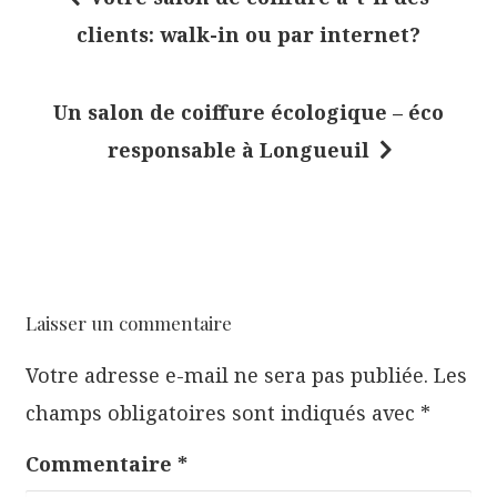
N
clients: walk-in ou par internet?
a
v
Un salon de coiffure écologique – éco
i
responsable à Longueuil
g
a
t
i
o
Laisser un commentaire
n
Votre adresse e-mail ne sera pas publiée.
Les
d
champs obligatoires sont indiqués avec
*
e
l
Commentaire
*
’