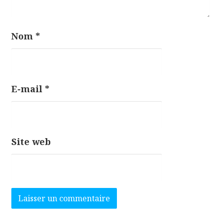
l
e
Nom
*
E-mail
*
Site web