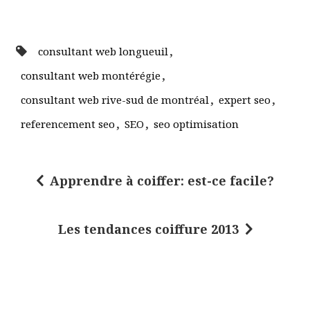
,
consultant web longueuil
,
consultant web montérégie
,
,
consultant web rive-sud de montréal
expert seo
,
,
referencement seo
SEO
seo optimisation
Apprendre à coiffer: est-ce facile?
N
a
Les tendances coiffure 2013
v
i
g