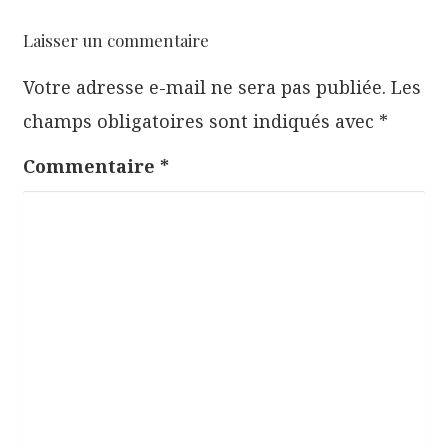
a
t
Laisser un commentaire
i
Votre adresse e-mail ne sera pas publiée.
Les
o
champs obligatoires sont indiqués avec
*
n
d
Commentaire
*
e
l
’
a
r
t
i
c